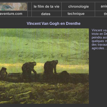
VIncent Van Gogh en Drenthe
Vincent va 
triste en D
peindra as
quelques m
des travau
agricoles...