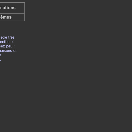
être très
renthe et
sez peu :
aisons et
x
.